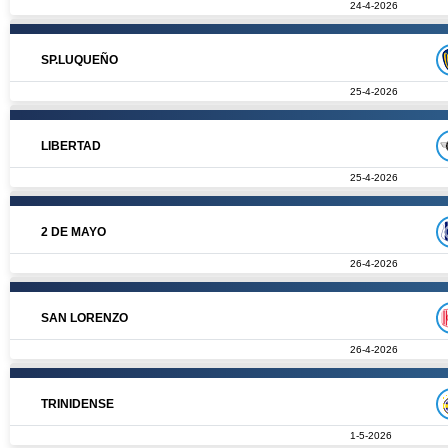
24-4-2026
SP.LUQUEÑO
25-4-2026
LIBERTAD
25-4-2026
2 DE MAYO
26-4-2026
SAN LORENZO
26-4-2026
TRINIDENSE
1-5-2026