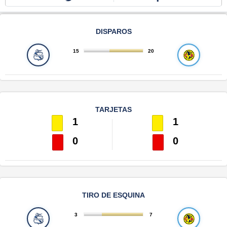
DISPAROS
15
20
TARJETAS
1
1
0
0
TIRO DE ESQUINA
3
7