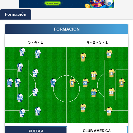
Formación
FORMACIÓN
5 - 4 - 1
4 - 2 - 3 - 1
5
11
18
7
3
22
3
17
4
28
28
17
9
1
26
32
23
192
12
15
26
12
CLUB AMÉRICA
PUEBLA