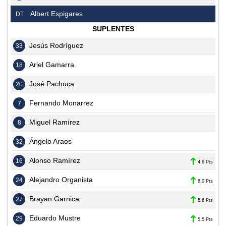
Albert Espigares
DT
SUPLENTES
Jesús Rodríguez
33
Ariel Gamarra
18
José Pachuca
20
Fernando Monarrez
7
Miguel Ramírez
8
Ángelo Araos
32
Alonso Ramírez
16
4.6 Pts
Alejandro Organista
24
6.0 Pts
Brayan Garnica
27
5.6 Pts
Eduardo Mustre
29
5.5 Pts