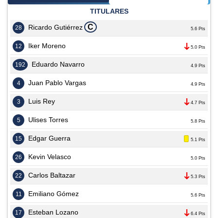
TITULARES
C
Ricardo Gutiérrez
28
5.6 Pts
Iker Moreno
12
5.0 Pts
Eduardo Navarro
192
4.9 Pts
Juan Pablo Vargas
4
4.9 Pts
Luis Rey
3
4.7 Pts
Ulises Torres
5
5.8 Pts
Edgar Guerra
15
5.1 Pts
Kevin Velasco
26
5.0 Pts
Carlos Baltazar
22
5.3 Pts
Emiliano Gómez
11
5.6 Pts
Esteban Lozano
17
6.4 Pts