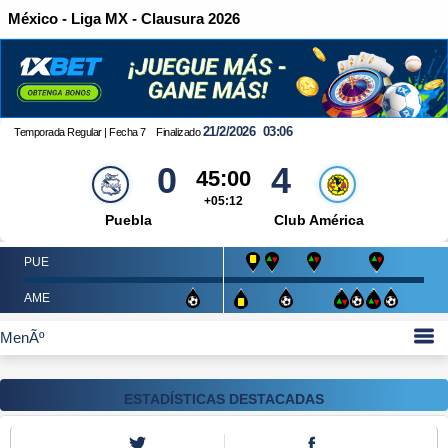
México - Liga MX - Clausura 2026
21/2/2026
03:06
Temporada Regular | Fecha 7
Finalizado
0
4
45:00
+05:12
Puebla
Club América
PUE
AME
ESTADÍSTICAS DESTACADAS