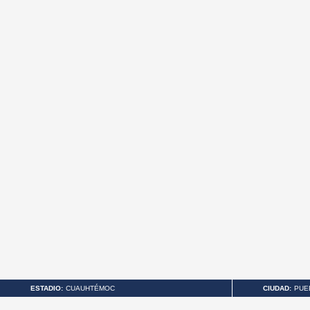
ESTADIO:
CUAUHTÉMOC
CIUDAD:
PUE