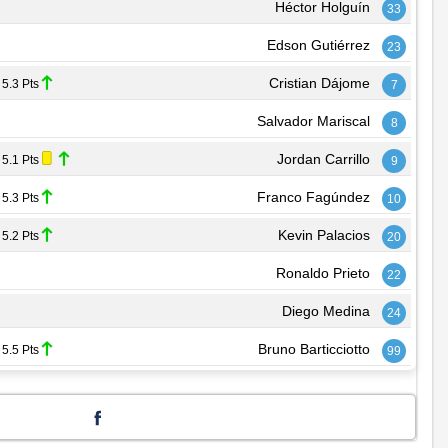
Héctor Holguín
33
Edson Gutiérrez
23
Cristian Dájome
5.3 Pts
7
Salvador Mariscal
8
Jordan Carrillo
5.1 Pts
9
Franco Fagúndez
5.3 Pts
10
Kevin Palacios
5.2 Pts
20
Ronaldo Prieto
22
Diego Medina
24
Bruno Barticciotto
5.5 Pts
99