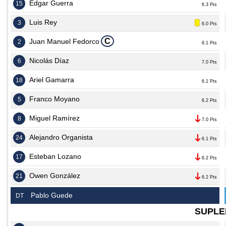
Edgar Guerra
15
6.3 Pts
Luis Rey
3
6.0 Pts
C
Juan Manuel Fedorco
2
6.1 Pts
Nicolás Díaz
6
7.0 Pts
Ariel Gamarra
18
6.1 Pts
Franco Moyano
5
6.2 Pts
Miguel Ramírez
8
7.0 Pts
Alejandro Organista
24
6.1 Pts
Esteban Lozano
17
6.2 Pts
Owen González
21
6.2 Pts
Pablo Guede
DT
SUPLE