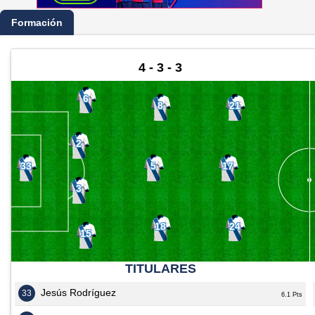
Formación
4 - 3 - 3
6
8
21
2
5
17
33
3
18
24
15
TITULARES
Jesús Rodríguez
33
6.1 Pts