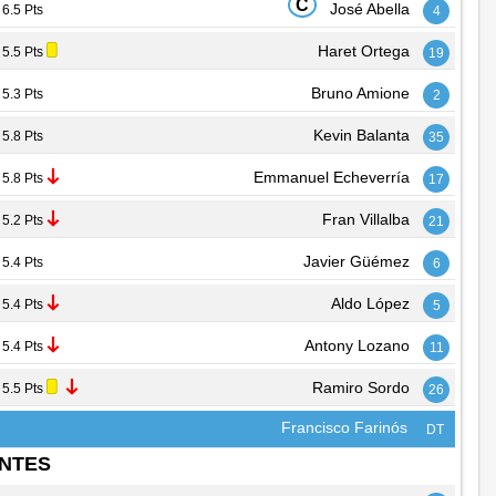
C
José Abella
6.5 Pts
4
Haret Ortega
5.5 Pts
19
Bruno Amione
5.3 Pts
2
Kevin Balanta
5.8 Pts
35
Emmanuel Echeverría
5.8 Pts
17
Fran Villalba
5.2 Pts
21
Javier Güémez
5.4 Pts
6
Aldo López
5.4 Pts
5
Antony Lozano
5.4 Pts
11
Ramiro Sordo
5.5 Pts
26
Francisco Farinós
DT
NTES