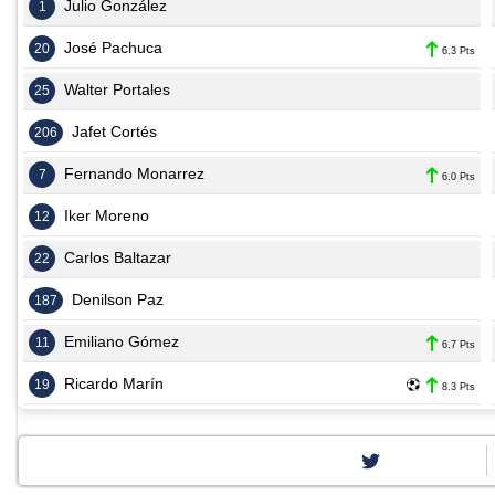
Julio González
1
José Pachuca
20
6.3 Pts
Walter Portales
25
Jafet Cortés
206
Fernando Monarrez
7
6.0 Pts
Iker Moreno
12
Carlos Baltazar
22
Denilson Paz
187
Emiliano Gómez
11
6.7 Pts
Ricardo Marín
19
8.3 Pts