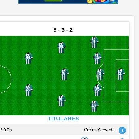
5 - 3 - 2
4
21
19
11
2
6
1
35
26
5
17
TITULARES
Carlos Acevedo
6.0 Pts
1