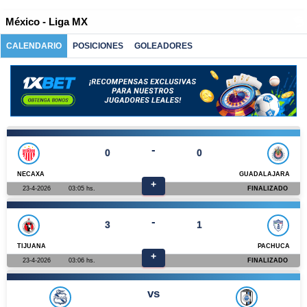
México - Liga MX
CALENDARIO
POSICIONES
GOLEADORES
-
0
0
NECAXA
GUADALAJARA
+
23-4-2026
03:05 hs.
FINALIZADO
-
3
1
TIJUANA
PACHUCA
+
23-4-2026
03:06 hs.
FINALIZADO
vs