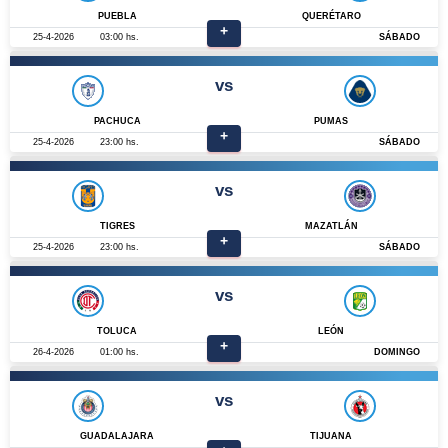
PUEBLA
QUERÉTARO
+
25-4-2026
03:00 hs.
SÁBADO
vs
PACHUCA
PUMAS
+
25-4-2026
23:00 hs.
SÁBADO
vs
TIGRES
MAZATLÁN
+
25-4-2026
23:00 hs.
SÁBADO
vs
TOLUCA
LEÓN
+
26-4-2026
01:00 hs.
DOMINGO
vs
GUADALAJARA
TIJUANA