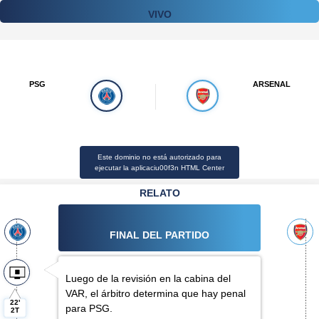
VIVO
PSG
ARSENAL
Este dominio no está autorizado para
ejecutar la aplicaciu00f3n HTML Center
RELATO
FINAL DEL PARTIDO
Luego de la revisión en la cabina del
VAR, el árbitro determina que hay penal
22'
para PSG.
2T