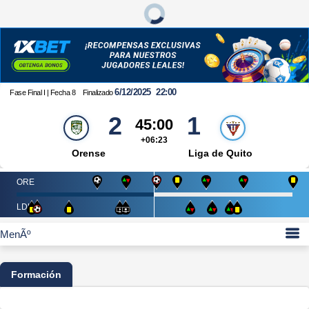
6/12/2025
22:00
Fase Final I | Fecha 8
Finalizado
2
1
45:00
+06:23
Orense
Liga de Quito
ORE
LDU
Formación