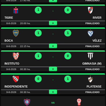
+
8-8-2026
17:45 hs.
FINALIZADO
1
0
-
TIGRE
RIVER
+
8-8-2026
20:00 hs.
FINALIZADO
1
1
-
BOCA
VÉLEZ
+
8-8-2026
22:15 hs.
FINALIZADO
1
0
-
INSTITUTO
GIMNASIA (M)
+
9-8-2026
00:30 hs.
FINALIZADO
0
1
-
INDEPENDIENTE
PLATENSE
+
9-8-2026
00:30 hs.
FINALIZADO
vs