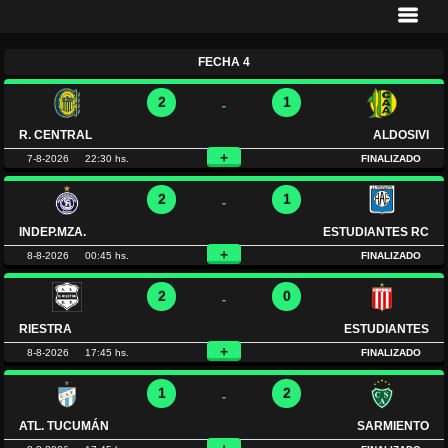
FECHA 4
2
1
-
R. CENTRAL
ALDOSIVI
+
7-8-2026
22:30 hs.
FINALIZADO
2
1
-
INDEP.MZA.
ESTUDIANTES RC
+
8-8-2026
00:45 hs.
FINALIZADO
2
0
-
RIESTRA
ESTUDIANTES
+
8-8-2026
17:45 hs.
FINALIZADO
1
2
-
ATL. TUCUMÁN
SARMIENTO