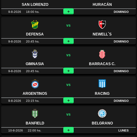
SAN LORENZO
HURACÁN
+
9-8-2026
18:00 hs.
DOMINGO
vs
DEFENSA
NEWELL`S
+
9-8-2026
20:45 hs.
DOMINGO
vs
GIMNASIA
BARRACAS C.
+
9-8-2026
20:45 hs.
DOMINGO
vs
ARGENTINOS
RACING
+
9-8-2026
23:15 hs.
DOMINGO
vs
BANFIELD
BELGRANO
+
10-8-2026
22:00 hs.
LUNES