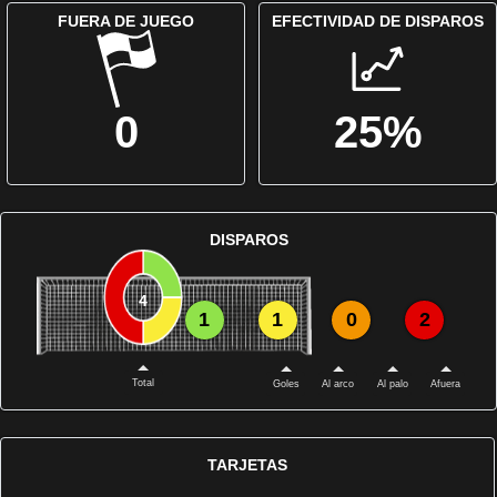
FUERA DE JUEGO
EFECTIVIDAD DE DISPAROS
0
25%
DISPAROS
4
1
1
0
2
Total
Goles
Al arco
Al palo
Afuera
TARJETAS