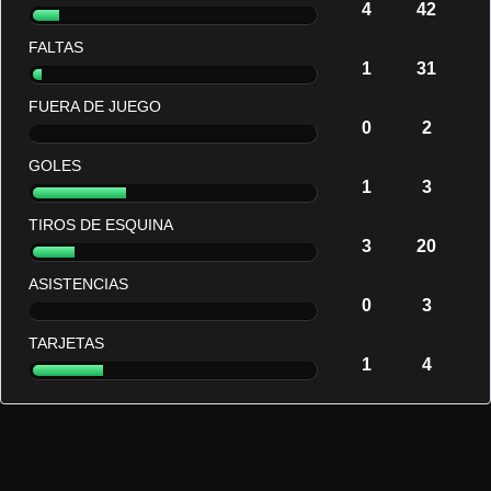
4
42
FALTAS
1
31
FUERA DE JUEGO
0
2
GOLES
1
3
TIROS DE ESQUINA
3
20
ASISTENCIAS
0
3
TARJETAS
1
4