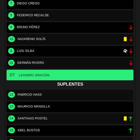
7
DIEGO CREGO
5
FEDERICO RECALDE
8
BRUNO PÉREZ
10
NAZARENO SOLÍS
9
LUIS SILBA
11
GERMÁN RIVERO
DT
LEANDRO GRACIÁN
SUPLENTES
12
FABRICIO HASS
13
MAURICIO MANSILLA
14
SANTIAGO POSTEL
15
ABEL BUSTOS