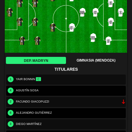
6
8
2
8
1
10
1
2
5
6
9
9
11
4
7
3
GIMNASIA (MENDOZA)
DEP. MADRYN
TITULARES
1
YAIR BONNIN
C
4
AGUSTÍN SOSA
2
FACUNDO GIACOPUZZI
6
ALEJANDRO GUTIÉRREZ
3
DIEGO MARTÍNEZ