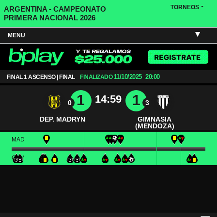
TORNEOS
ARGENTINA - CAMPEONATO
PRIMERA NACIONAL 2026
MENU
11/10/2025
20:00
FINAL 1 ASCENSO | FINAL
FINALIZADO
1
1
14:59
0
3
DEP. MADRYN
GIMNASIA
(MENDOZA)
MAD
GEM