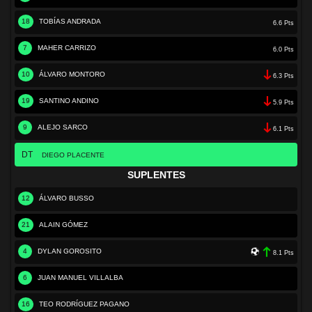
18
TOBÍAS ANDRADA
6.6 Pts
7
MAHER CARRIZO
6.0 Pts
10
ÁLVARO MONTORO
6.3 Pts
19
SANTINO ANDINO
5.9 Pts
9
ALEJO SARCO
6.1 Pts
DT
DIEGO PLACENTE
SUPLENTES
12
ÁLVARO BUSSO
21
ALAIN GÓMEZ
4
DYLAN GOROSITO
8.1 Pts
6
JUAN MANUEL VILLALBA
16
TEO RODRÍGUEZ PAGANO