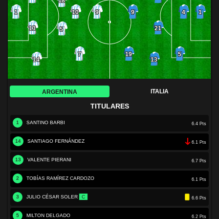
18
10
9
4
1
9
1
13
21
5
7
19
5
14
13
ITALIA
ARGENTINA
TITULARES
1
SANTINO BARBI
6.4 Pts
14
SANTIAGO FERNÁNDEZ
6.1 Pts
13
VALENTE PIERANI
6.7 Pts
2
TOBÍAS RAMÍREZ CARDOZO
6.1 Pts
3
JULIO CÉSAR SOLER
C
6.6 Pts
5
MILTON DELGADO
6.2 Pts