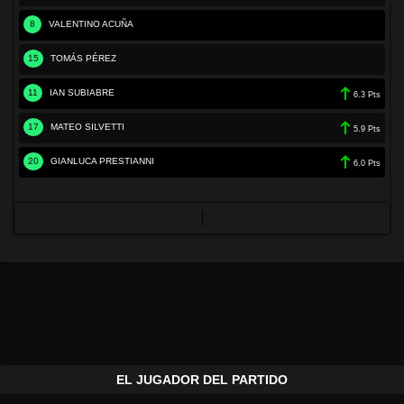
8
VALENTINO ACUÑA
15
TOMÁS PÉREZ
11
IAN SUBIABRE
6.3 Pts
17
MATEO SILVETTI
5.9 Pts
20
GIANLUCA PRESTIANNI
6.0 Pts
EL JUGADOR DEL PARTIDO