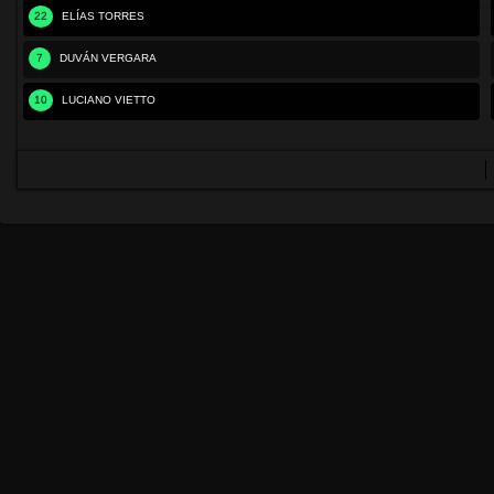
22
ELÍAS TORRES
7
DUVÁN VERGARA
10
LUCIANO VIETTO