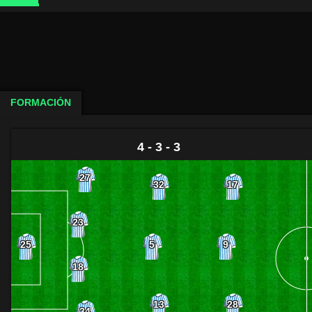
FORMACIÓN
4 - 3 - 3
27
32
17
23
5
9
25
18
13
28
34