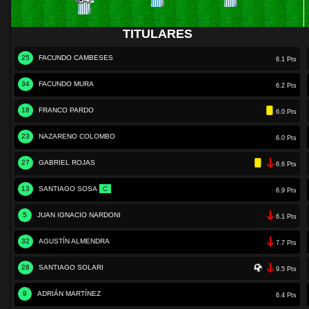
TITULARES
25
FACUNDO CAMBESES
6.1 Pts
34
FACUNDO MURA
6.2 Pts
18
FRANCO PARDO
6.0 Pts
23
NAZARENO COLOMBO
6.0 Pts
27
GABRIEL ROJAS
6.6 Pts
13
SANTIAGO SOSA
C
6.9 Pts
5
JUAN IGNACIO NARDONI
6.1 Pts
32
AGUSTÍN ALMENDRA
7.7 Pts
28
SANTIAGO SOLARI
9.5 Pts
9
ADRIÁN MARTÍNEZ
6.4 Pts