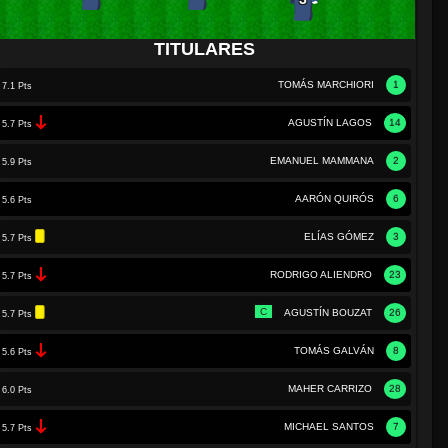
TITULARES
TOMÁS MARCHIORI
1
7.1 Pts
AGUSTÍN LAGOS
14
5.7 Pts
EMANUEL MAMMANA
2
5.9 Pts
AARÓN QUIRÓS
6
5.6 Pts
ELÍAS GÓMEZ
3
5.7 Pts
RODRIGO ALIENDRO
23
5.7 Pts
C
AGUSTÍN BOUZAT
26
5.7 Pts
TOMÁS GALVÁN
8
5.6 Pts
MAHER CARRIZO
28
6.0 Pts
MICHAEL SANTOS
7
5.7 Pts