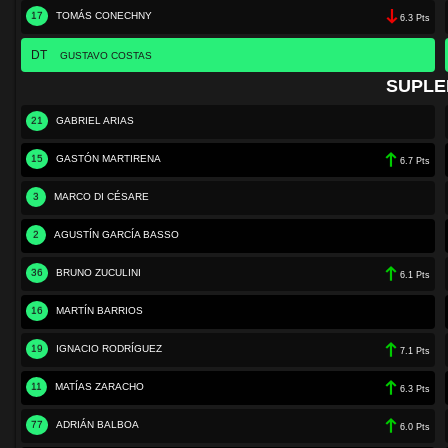
17
TOMÁS CONECHNY
6.3 Pts
DT
GUSTAVO COSTAS
SUPLE
21
GABRIEL ARIAS
15
GASTÓN MARTIRENA
6.7 Pts
3
MARCO DI CÉSARE
2
AGUSTÍN GARCÍA BASSO
36
BRUNO ZUCULINI
6.1 Pts
16
MARTÍN BARRIOS
19
IGNACIO RODRÍGUEZ
7.1 Pts
11
MATÍAS ZARACHO
6.3 Pts
77
ADRIÁN BALBOA
6.0 Pts