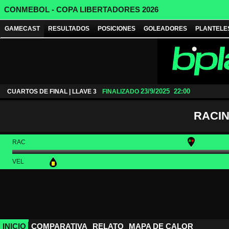
CONMEBOL - COPA LIBERTADORES 2026
GAMECAST
RESULTADOS
POSICIONES
GOLEADORES
PLANTELE
23/9/2025
22:00
CUARTOS DE FINAL | LLAVE 3
FINALIZADO
RACI
RAC
VEL
INICIO
COMPARATIVA
RELATO
MAPA DE CALOR