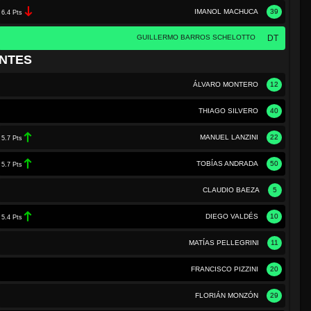
IMANOL MACHUCA
39
6.4 Pts
GUILLERMO BARROS SCHELOTTO
DT
NTES
ÁLVARO MONTERO
12
THIAGO SILVERO
40
MANUEL LANZINI
22
5.7 Pts
TOBÍAS ANDRADA
50
5.7 Pts
CLAUDIO BAEZA
5
DIEGO VALDÉS
10
5.4 Pts
MATÍAS PELLEGRINI
11
FRANCISCO PIZZINI
20
FLORIÁN MONZÓN
29