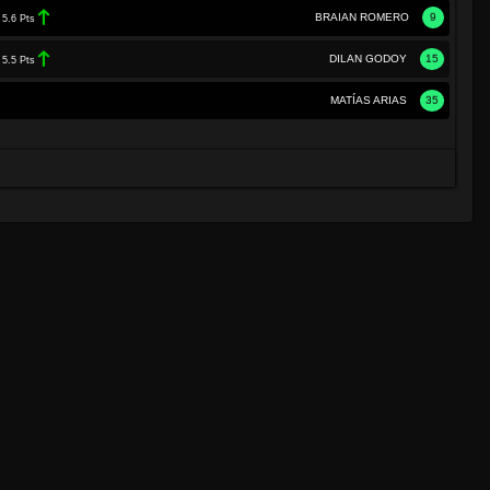
BRAIAN ROMERO
9
5.6 Pts
DILAN GODOY
15
5.5 Pts
MATÍAS ARIAS
35