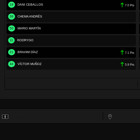
19
DANI CEBALLOS
7.0 Pts
36
CHEMA ANDRÉS
50
MARIO MARTÍN
11
RODRYGO
21
BRAHIM DÍAZ
7.1 Pts
44
VÍCTOR MUÑOZ
5.9 Pts
ESTADIO:
BANK OF AMERICA STADIUM
CIUDAD:
CHAR