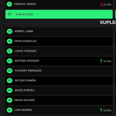
7
VINICIUS JÚNIOR
8.1 Pts
DT
XABI ALONSO
SUPLE
13
ANDRIY LUNIN
26
FRAN GONZÁLEZ
17
LUCAS VÁZQUEZ
22
ANTONIO RÜDIGER
6.4 Pts
29
YOUSSEF ENRIQUEZ
31
JACOBO RAMÓN
41
JESÚS FORTEA
43
DIEGO AGUADO
10
LUKA MODRIC
6.5 Pts