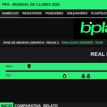
FIFA - MUNDIAL DE CLUBES 2025
GAMECAST
RESULTADOS
POSICIONES
GOLEADORES
PLANTELE
22/6/2025
19:00
FASE DE GRUPOS | GRUPO H - FECHA 2
FINALIZADO
REAL
RMA
PAC
INICIO
COMPARATIVA
RELATO