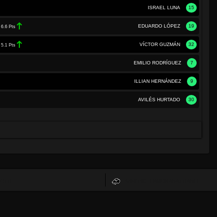
ISRAEL LUNA
15
EDUARDO LÓPEZ
19
6.6 Pts
VÍCTOR GUZMÁN
32
5.1 Pts
EMILIO RODRÍGUEZ
7
ILLIAN HERNÁNDEZ
9
AVILÉS HURTADO
30
LOTTE
ÁRBITRO:
RAMON ABATTI ABEL