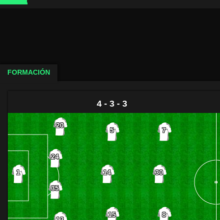
FORMACIÓN
4 - 3 - 3
20
5
7
24
14
30
1
35
15
8
12