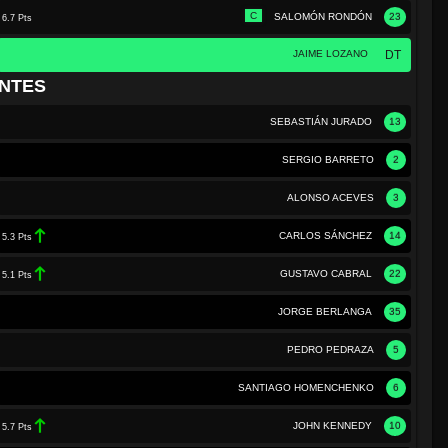
C
SALOMÓN RONDÓN
23
6.7 Pts
JAIME LOZANO
DT
NTES
SEBASTIÁN JURADO
13
SERGIO BARRETO
2
ALONSO ACEVES
3
CARLOS SÁNCHEZ
14
5.3 Pts
GUSTAVO CABRAL
22
5.1 Pts
JORGE BERLANGA
35
PEDRO PEDRAZA
5
SANTIAGO HOMENCHENKO
6
JOHN KENNEDY
10
5.7 Pts