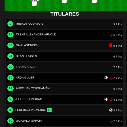
TITULARES
1
THIBAUT COURTOIS
9.2 Pts
12
TRENT ALEXANDER-ARNOLD
6.5 Pts
35
RAÚL ASENCIO
5.6 Pts
24
DEAN HUIJSEN
6.7 Pts
20
FRAN GARCÍA
7.5 Pts
15
ARDA GÜLER
7.9 Pts
14
AURÉLIEN TCHOUAMÉNI
6.8 Pts
5
JUDE BELLINGHAM
8.2 Pts
8
FEDERICO VALVERDE
C
8.4 Pts
30
GONZALO GARCÍA
7.0 Pts