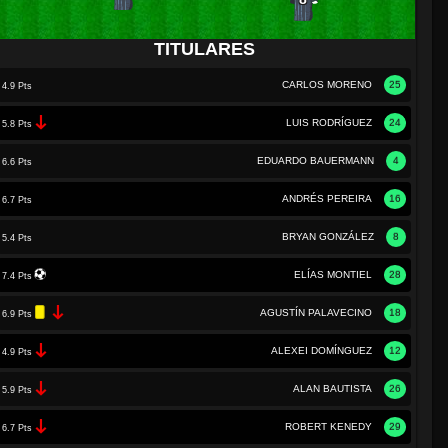
TITULARES
CARLOS MORENO
25
4.9 Pts
LUIS RODRÍGUEZ
24
5.8 Pts
EDUARDO BAUERMANN
4
6.6 Pts
ANDRÉS PEREIRA
16
6.7 Pts
BRYAN GONZÁLEZ
8
5.4 Pts
ELÍAS MONTIEL
28
7.4 Pts
AGUSTÍN PALAVECINO
18
6.9 Pts
ALEXEI DOMÍNGUEZ
12
4.9 Pts
ALAN BAUTISTA
26
5.9 Pts
ROBERT KENEDY
29
6.7 Pts