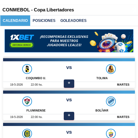
CONMEBOL - Copa Libertadores
CALENDARIO
POSICIONES
GOLEADORES
vs
COQUIMBO U.
TOLIMA
+
19-5-2026
22:00 hs.
MARTES
vs
FLUMINENSE
BOLÍVAR
+
19-5-2026
22:00 hs.
MARTES
vs